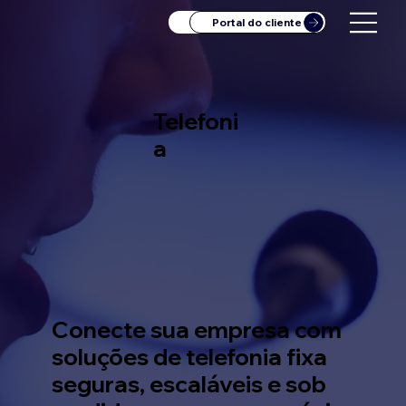
BLOG SAMM
Portal do cliente
Telefoni
a
Conecte sua empresa com
soluções de telefonia fixa
seguras, escaláveis e sob