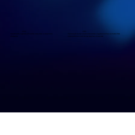
400X
0303
Atendimento regional com tarifas reduzidas e roteamento
Numeração exclusiva para televendas, seguindo normas da Anatel. Mais
inteligente.
transparência e controle nas ligações comerciais.