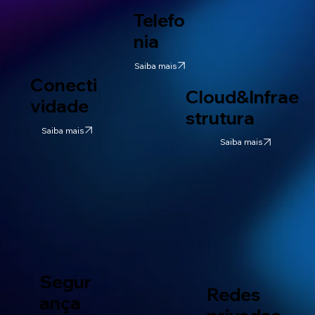
Telefo
nia
Saiba mais
Conecti
Cloud&Infrae
vidade
strutura
Saiba mais
Saiba mais
Segur
Redes
ança