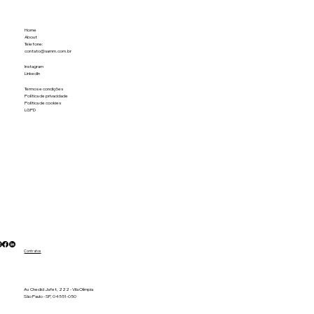
Home
About
Telefone:
contato@samm.com.br
Instagram
LinkedIn
Termos e condições
Política de privacidade
Política de cookies
LGPD
Contratos
Av. Chedid Jafet, 222 - Vila Olímpia
São Paulo - SP, 04551-050