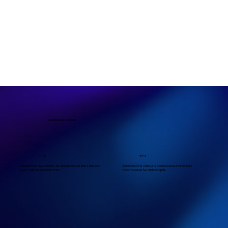
Numerações Especiais
0800
3003
Seu cliente liga gratuitamente de qualquer lugar do Brasil. Ideal para
Número nacional com custo de ligação local. Padronizado,
SACs e centrais de atendimento.
moderno e acessível em todo o país.