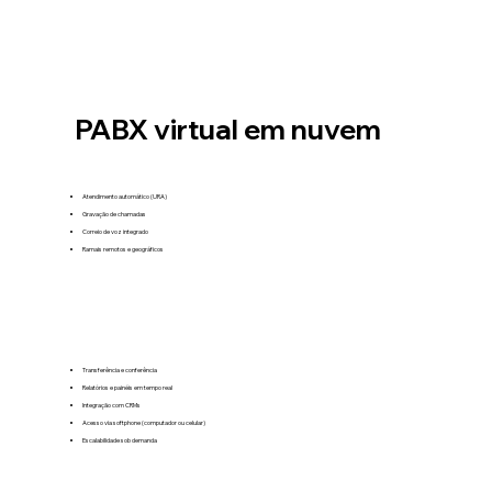
PABX virtual em nuvem
Atendimento automático (URA)
Gravação de chamadas
Correio de voz integrado
Ramais remotos e geográficos
Transferência e conferência
Relatórios e painéis em tempo real
Integração com CRMs
Acesso via softphone (computador ou celular)
Escalabilidade sob demanda